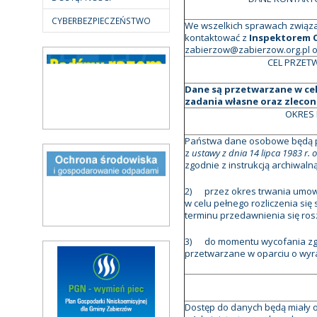
CYBERBEZPIECZEŃSTWO
We wszelkich sprawach związ
kontaktować z
Inspektorem 
zabierzow@zabierzow.org.pl or
CEL PRZET
Dane są przetwarzane w ce
zadania własne oraz zlecon
OKRES
Państwa dane osobowe będą 
z
ustawy z dnia 14 lipca 1983 r
zgodnie z instrukcją archiwalną
2) przez okres trwania umowy
w celu pełnego rozliczenia si
terminu przedawnienia się ros
3) do momentu wycofania zgod
przetwarzane w oparciu o wyr
Dostęp do danych będą miały o