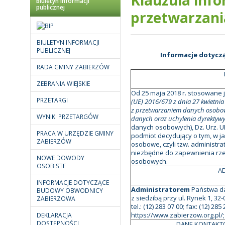
Biuletyn informacji
publicznej
przetwarzan
BIULETYN INFORMACJI
PUBLICZNEJ
Informacje dotycz
RADA GMINY ZABIERZÓW
ZEBRANIA WIEJSKIE
Od 25 maja 2018 r. stosowane 
PRZETARGI
(UE) 2016/679 z dnia 27 kwietnia
z przetwarzaniem danych osobow
WYNIKI PRZETARGÓW
danych oraz uchylenia dyrektyw
danych osobowych), Dz. Urz. UE
PRACA W URZĘDZIE GMINY
podmiot decydujący o tym, w j
ZABIERZÓW
osobowe, czyli tzw. administr
niezbędne do zapewnienia rzet
NOWE DOWODY
osobowych.
OSOBISTE
A
INFORMACJE DOTYCZĄCE
Administratorem
Państwa d
BUDOWY OBWODNICY
z siedzibą przy ul. Rynek 1, 3
ZABIERZOWA
tel.: (12) 283 07 00; fax: (12) 28
https://www.zabierzow.org.pl/
DEKLARACJA
DOSTĘPNOŚCI
DANE KONTAKT