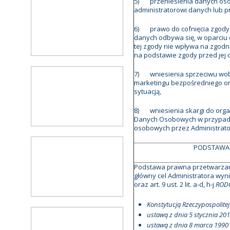
5) przeniesienia danych osob
administratorowi danych lub p
6) prawo do cofnięcia zgody
danych odbywa się, w oparciu 
tej zgody nie wpływa na zgod
na podstawie zgody przed jej 
7) wniesienia sprzeciwu wob
marketingu bezpośredniego or
sytuacją,
8) wniesienia skargi do org
Danych Osobowych w przypadk
osobowych przez Administrat
PODSTAWA
Podstawa prawna przetwarzani
główny cel Administratora wynika
oraz art. 9 ust. 2 lit. a-d, h-j
ROD
Konstytucją Rzeczypospolitej 
ustawą z dnia 5 stycznia 201
ustawą z dnia 8 marca 1990