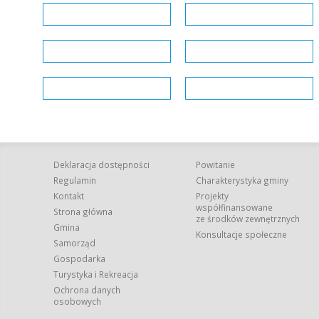
Deklaracja dostępności
Powitanie
Regulamin
Charakterystyka gminy
Kontakt
Projekty
współfinansowane
Strona główna
ze środków zewnętrznych
Gmina
Konsultacje społeczne
Samorząd
Gospodarka
Turystyka i Rekreacja
Ochrona danych
osobowych