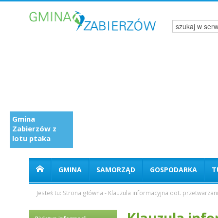
Gmina
Zabierzów z
lotu ptaka
GMINA
SAMORZĄD
GOSPODARKA
T
Jesteś tu:
Strona główna
-
Klauzula informacyjna dot. przetwarza
Klauzula info