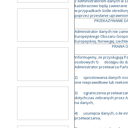
z Administratorem danych w zak
każdorazowo będą zawierane
w przypadkach ściśle określo
poprzez przesłanie uprawnio
PRZEKAZYWANIE D
Administrator danych nie zam
Europejskiego Obszaru Gospoda
Europejskiej, Norwegię, Liechten
PRAWA O
Informujemy, że przysługują 
osobowych:1) dostępu do dany
Administrator przetwarza Państw
2) sprostowania danych oso
one nieprawidłowe lub niekom
3) ograniczenia przetwarzan
dotychczas zebranych przez Ad
na danych,
4) usunięcia danych, o ile in
przetwarzania,