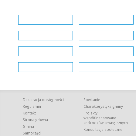
Deklaracja dostępności
Powitanie
Regulamin
Charakterystyka gminy
Kontakt
Projekty
współfinansowane
Strona główna
ze środków zewnętrznych
Gmina
Konsultacje społeczne
Samorząd