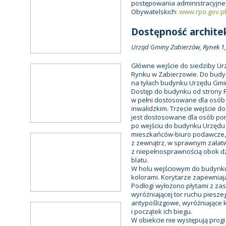
postępowania administracyjne
Obywatelskich:
www.rpo.gov.pl
Dostępność archite
Urząd Gminy Zabierzów, Rynek 1,
Główne wejście do siedziby U
Rynku w Zabierzowie. Do budy
na tyłach budynku Urzędu Gmin
Dostęp do budynku od strony R
w pełni dostosowane dla osób
inwalidzkim. Trzecie wejście d
jest dostosowane dla osób por
po wejściu do budynku Urzędu 
mieszkańców-biuro podawcze,
z zewnątrz, w sprawnym załatw
z niepełnosprawnością obok 
blatu.
W holu wejściowym do budynku
kolorami. Korytarze zapewnia
Podłogi wyłożono płytami z za
wyróżniającej tor ruchu pies
antypoślizgowe, wyróżniające 
i początek ich biegu.
W obiekcie nie występują progi