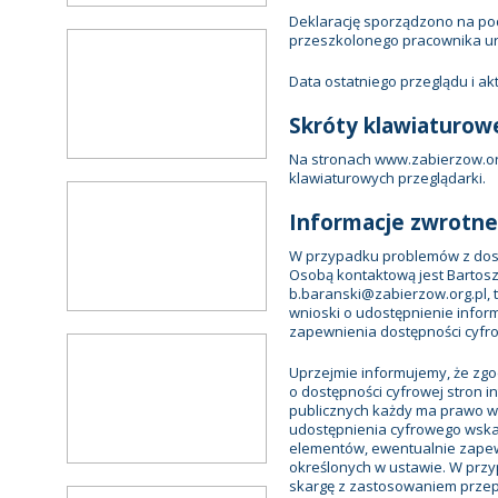
Deklarację sporządzono na p
przeszkolonego pracownika u
Data ostatniego przeglądu i aktu
Skróty klawiaturow
Na stronach www.zabierzow.o
klawiaturowych przeglądarki.
Informacje zwrotne
W przypadku problemów z dostę
Osobą kontaktową jest Bartosz
b.baranski@zabierzow.org.pl, t
wnioski o udostępnienie infor
zapewnienia dostępności cyfro
Uprzejmie informujemy, że zgod
o dostępności cyfrowej stron i
publicznych każdy ma prawo w
udostępnienia cyfrowego wskaza
elementów, ewentualnie zape
określonych w ustawie. W pr
skargę z zastosowaniem przepi