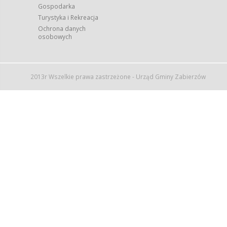
Gospodarka
Turystyka i Rekreacja
Ochrona danych
osobowych
2013r Wszelkie prawa zastrzeżone - Urząd Gminy Zabierzów