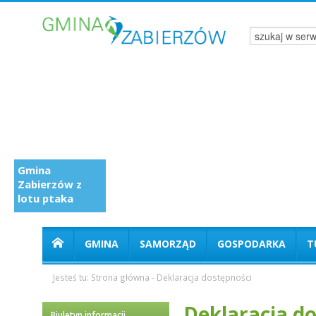
Gmina
Zabierzów z
lotu ptaka
GMINA
SAMORZĄD
GOSPODARKA
T
Jesteś tu:
Strona główna
-
Deklaracja dostępności
Deklaracja d
Biuletyn informacji