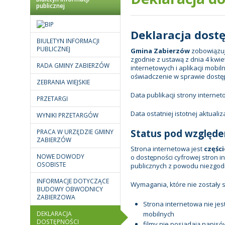
publicznej
Deklaracja dost
BIULETYN INFORMACJI
PUBLICZNEJ
Gmina Zabierzów
zobowiązuj
zgodnie z ustawą z dnia 4 kwiet
RADA GMINY ZABIERZÓW
internetowych i aplikacji mobi
oświadczenie w sprawie dostę
ZEBRANIA WIEJSKIE
Data publikacji strony internet
PRZETARGI
Data ostatniej istotnej aktualiza
WYNIKI PRZETARGÓW
Status pod względe
PRACA W URZĘDZIE GMINY
ZABIERZÓW
Strona internetowa jest
częśc
NOWE DOWODY
o dostępności cyfrowej stron i
OSOBISTE
publicznych z powodu niezgodn
INFORMACJE DOTYCZĄCE
Wymagania, które nie zostały 
BUDOWY OBWODNICY
ZABIERZOWA
Strona internetowa nie je
DEKLARACJA
mobilnych
DOSTĘPNOŚCI
filmy nie posiadają napisó