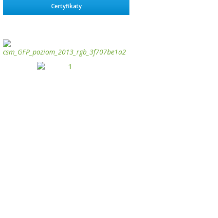
Certyfikaty
займ на карту