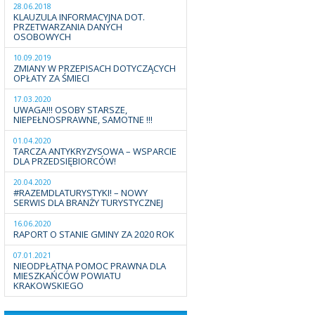
28.06.2018
KLAUZULA INFORMACYJNA DOT.
PRZETWARZANIA DANYCH
OSOBOWYCH
10.09.2019
ZMIANY W PRZEPISACH DOTYCZĄCYCH
OPŁATY ZA ŚMIECI
17.03.2020
UWAGA!!! OSOBY STARSZE,
NIEPEŁNOSPRAWNE, SAMOTNE !!!
01.04.2020
TARCZA ANTYKRYZYSOWA – WSPARCIE
DLA PRZEDSIĘBIORCÓW!
20.04.2020
#RAZEMDLATURYSTYKI! – NOWY
SERWIS DLA BRANŻY TURYSTYCZNEJ
16.06.2020
RAPORT O STANIE GMINY ZA 2020 ROK
07.01.2021
NIEODPŁATNA POMOC PRAWNA DLA
MIESZKAŃCÓW POWIATU
KRAKOWSKIEGO