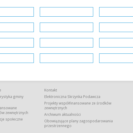
e
Kontakt
rystyka gminy
Elektroniczna Skrzynka Podawcza
Projekty współfinansowane ze środków
nansowane
zewnętrznych
ów zewnętrznych
Archiwum aktualności
cje społeczne
Obowiązujące plany zagospodarowania
przestrzennego