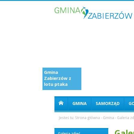
Gmina
Zabierzów z
lotu ptaka
GMINA
SAMORZĄD
G
Jesteś tu:
Strona główna
-
Gmina
-
Galeria zd
Gale
Galeria zdjęć