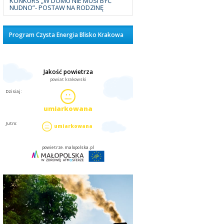
KONKURS „W DOMU NIE MUSI BYĆ
NUDNO”- POSTAW NA RODZINĘ
Program Czysta Energia Blisko Krakowa