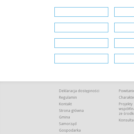
Deklaracja dostępności
Powitani
Regulamin
Charakte
Kontakt
Projekty
współfi
Strona główna
ze środk
Gmina
Konsulta
Samorząd
Gospodarka