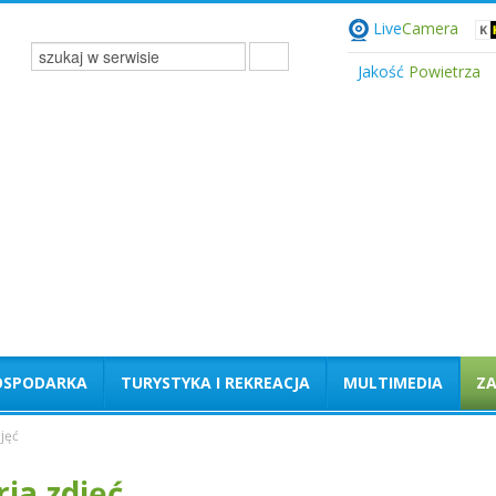
Live
Camera
Jakość
Powietrza
OSPODARKA
TURYSTYKA I REKREACJA
MULTIMEDIA
Z
jęć
ria zdjęć