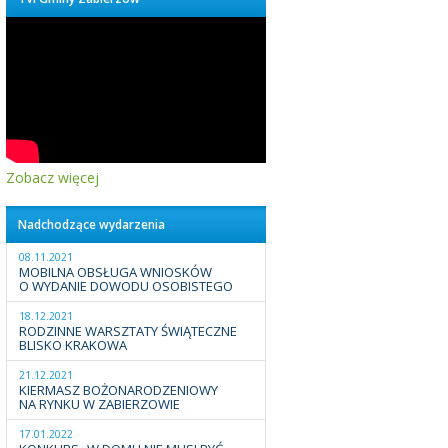
Zobacz więcej
Nadchodzące wydarzenia
08.11.2021
MOBILNA OBSŁUGA WNIOSKÓW
O WYDANIE DOWODU OSOBISTEGO
18.12.2021
RODZINNE WARSZTATY ŚWIĄTECZNE
BLISKO KRAKOWA
21.12.2021
KIERMASZ BOŻONARODZENIOWY
NA RYNKU W ZABIERZOWIE
17.01.2022