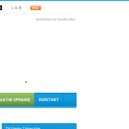
A
A
A
Jesteśmy na Facebooku:
AŁATW SPRAWĘ
KONTAKT
TVI Gminy Zabierzów