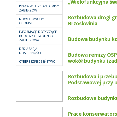
„Wielofunkcyjna świ
PRACA W URZĘDZIE GMINY
ZABIERZÓW
Rozbudowa drogi gm
NOWE DOWODY
Brzoskwinia
OSOBISTE
INFORMACJE DOTYCZĄCE
BUDOWY OBWODNICY
Budowa budynku kom
ZABIERZOWA
DEKLARACJA
DOSTĘPNOŚCI
Budowa remizy OSP
wokół budynku (zad
CYBERBEZPIECZEŃSTWO
Rozbudowa i przeb
Podstawowej przy u
Rozbudowa budynku
Prace konserwatorsk