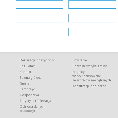
Deklaracja dostępności
Powitanie
Regulamin
Charakterystyka gminy
Kontakt
Projekty
współfinansowane
Strona główna
ze środków zewnętrznych
Gmina
Konsultacje społeczne
Samorząd
Gospodarka
Turystyka i Rekreacja
Ochrona danych
osobowych