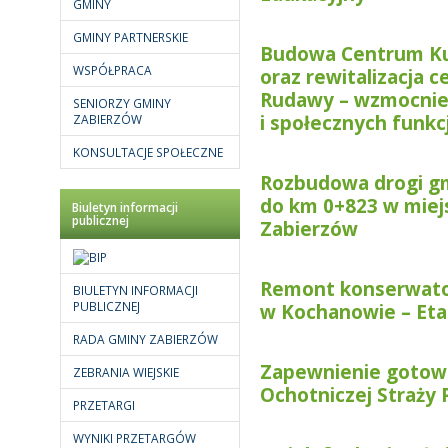
GMINY
GMINY PARTNERSKIE
Budowa Centrum Ku
WSPÓŁPRACA
oraz rewitalizacja c
Rudawy – wzmocnie
SENIORZY GMINY
i społecznych funkc
ZABIERZÓW
KONSULTACJE SPOŁECZNE
Rozbudowa drogi gm
do km 0+823 w miej
Biuletyn informacji
publicznej
Zabierzów
Remont konserwator
BIULETYN INFORMACJI
PUBLICZNEJ
w Kochanowie – Etap
RADA GMINY ZABIERZÓW
Zapewnienie gotowo
ZEBRANIA WIEJSKIE
Ochotniczej Straży
PRZETARGI
WYNIKI PRZETARGÓW