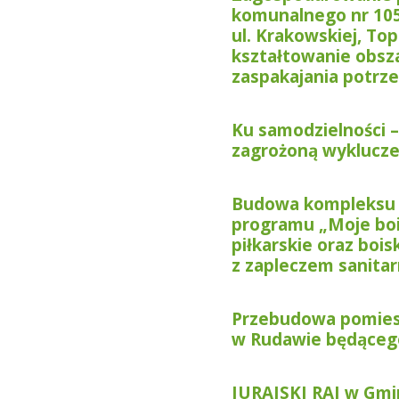
komunalnego nr 105
ul. Krakowskiej, To
kształtowanie obsz
zaspakajania potrz
Ku samodzielności 
zagrożoną wyklucz
Budowa kompleksu 
programu „Moje bois
piłkarskie oraz boi
z zapleczem sanita
Przebudowa pomie
w Rudawie będąceg
JURAJSKI RAJ w Gmin