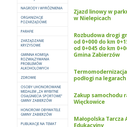
NAGRODY I WYRÓŻNIENIA
Zjazd linowy w park
w Nielepicach
ORGANIZACJE
POZARZĄDOWE
PARAFIE
Rozbudowa drogi g
od 0+000 do km 0+1
ZARZĄDZANIE
KRYZYSOWE
od 0+045 do km 0+0
Gmina Zabierzów
GMINNA KOMISJA
ROZWIĄZYWANIA
PROBLEMÓW
ALKOHOLOWYCH
Termomodernizacja
podłogi na legarac
ZDROWIE
OSOBY UHONOROWANE
MEDALEM „ZA WYBITNE
Zakup samochodu ra
OSIĄGNIECIA SPORTOWE”
GMINY ZABIERZÓW
Więckowice
HONOROWI OBYWATELE
GMINY ZABIERZÓW
Małopolska Tarcza 
PUBLIKACJE NA TEMAT
Edukacyjny