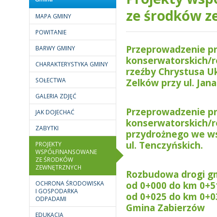
ze środków z
MAPA GMINY
POWITANIE
Przeprowadzenie p
BARWY GMINY
konserwatorskich/r
CHARAKTERYSTYKA GMINY
rzeźby Chrystusa U
SOŁECTWA
Zelków przy ul. Jana
GALERIA ZDJĘĆ
Przeprowadzenie p
JAK DOJECHAĆ
konserwatorskich/r
ZABYTKI
przydrożnego we ws
ul. Tenczyńskich.
PROJEKTY
WSPÓŁFINANSOWANE
ZE ŚRODKÓW
ZEWNĘTRZNYCH
Rozbudowa drogi g
OCHRONA ŚRODOWISKA
od 0+000 do km 0+5
I GOSPODARKA
od 0+025 do km 0+0
ODPADAMI
Gmina Zabierzów
EDUKACJA