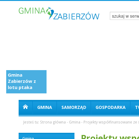
Gmina
Zabierzów z
lotu ptaka
GMINA
SAMORZĄD
GOSPODARKA
T
Jesteś tu:
Strona główna
-
Gmina
-
Projekty współfinansowane ze
Projekty wsp
Gmina