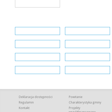
Deklaracja dostępności
Powitanie
Regulamin
Charakterystyka gminy
Kontakt
Projekty
współfinansowane