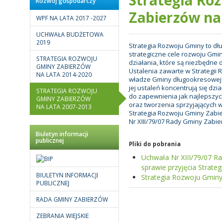
Rozwój gospodarczy
Zabierzów na
WPF NA LATA 2017 -2027
UCHWAŁA BUDŻETOWA
2019
Strategia Rozwoju Gminy to dł
strategiczne cele rozwoju Gminy
STRATEGIA ROZWOJU
działania, które są niezbędne 
GMINY ZABIERZÓW
Ustalenia zawarte w Strategi
NA LATA 2014-2020
władze Gminy długookresowej 
jej ustaleń koncentrują się dz
STRATEGIA ROZWOJU
do zapewnienia jak najlepszy
GMINY ZABIERZÓW
oraz tworzenia sprzyjających
NA LATA 2007-2013
Strategia Rozwoju Gminy Zabie
Nr XIII/79/07 Rady Gminy Zabie
Biuletyn informacji
publicznej
Pliki do pobrania
Uchwała Nr XIII/79/07 Ra
sprawie przyjęcia Strate
BIULETYN INFORMACJI
Strategia Rozwoju Gminy
PUBLICZNEJ
RADA GMINY ZABIERZÓW
ZEBRANIA WIEJSKIE