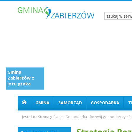
Gmina
Zabierzów z
lotu ptaka
GMINA
SAMORZĄD
GOSPODARKA
T
Jesteś tu:
Strona główna
-
Gospodarka
-
Rozwój gospodarczy
-
S
Strategia Ro