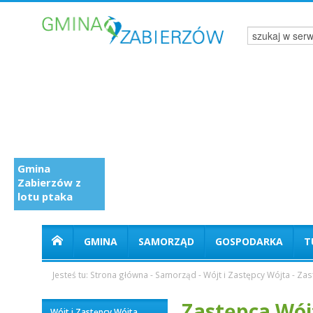
Gmina
Zabierzów z
lotu ptaka
GMINA
SAMORZĄD
GOSPODARKA
T
Jesteś tu:
Strona główna
-
Samorząd
-
Wójt i Zastępcy Wójta
-
Zas
Zastępca Wój
Wójt i Zastępcy Wójta