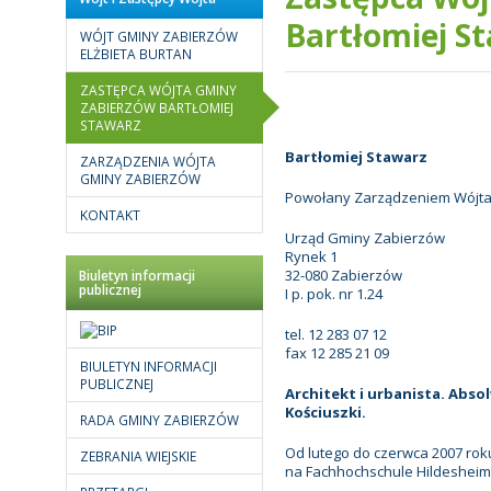
Bartłomiej S
WÓJT GMINY ZABIERZÓW
ELŻBIETA BURTAN
ZASTĘPCA WÓJTA GMINY
ZABIERZÓW BARTŁOMIEJ
STAWARZ
Bartłomiej Stawarz
ZARZĄDZENIA WÓJTA
GMINY ZABIERZÓW
Powołany Zarządzeniem Wójt
KONTAKT
Urząd Gminy Zabierzów
Rynek 1
32-080 Zabierzów
Biuletyn informacji
publicznej
I p. pok. nr 1.24
tel. 12 283 07 12
fax 12 285 21 09
BIULETYN INFORMACJI
PUBLICZNEJ
Architekt i urbanista. Abso
Kościuszki.
RADA GMINY ZABIERZÓW
Od lutego do czerwca 2007 ro
ZEBRANIA WIEJSKIE
na Fachhochschule Hildesheim 