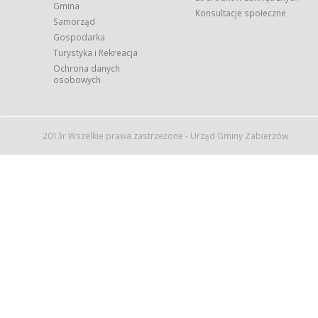
Gmina
Konsultacje społeczne
Samorząd
Gospodarka
Turystyka i Rekreacja
Ochrona danych
osobowych
2013r Wszelkie prawa zastrzeżone - Urząd Gminy Zabierzów