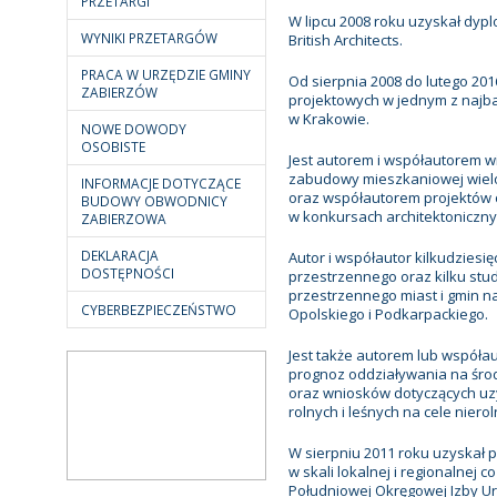
PRZETARGI
W lipcu 2008 roku uzyskał dypl
WYNIKI PRZETARGÓW
British Architects.
PRACA W URZĘDZIE GMINY
Od sierpnia 2008 do lutego 201
ZABIERZÓW
projektowych w jednym z najb
w Krakowie.
NOWE DOWODY
OSOBISTE
Jest autorem i współautorem w
zabudowy mieszkaniowej wielo
INFORMACJE DOTYCZĄCE
oraz współautorem projektów 
BUDOWY OBWODNICY
w konkursach architektoniczny
ZABIERZOWA
DEKLARACJA
Autor i współautor kilkudzies
DOSTĘPNOŚCI
przestrzennego oraz kilku s
przestrzennego miast i gmin n
CYBERBEZPIECZEŃSTWO
Opolskiego i Podkarpackiego.
Jest także autorem lub współa
prognoz oddziaływania na śro
oraz wniosków dotyczących uz
rolnych i leśnych na cele nierol
W sierpniu 2011 roku uzyskał 
w skali lokalnej i regionalnej
Południowej Okręgowej Izby Ur