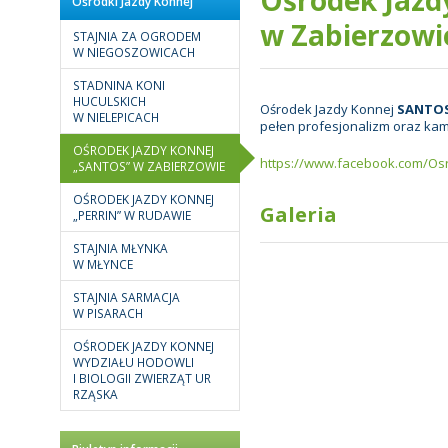
Ośrodki Jazdy Konnej
w Zabierzowi
STAJNIA ZA OGRODEM
W NIEGOSZOWICACH
STADNINA KONI
HUCULSKICH
Ośrodek Jazdy Konnej
SANTOS 
W NIELEPICACH
pełen profesjonalizm oraz kam
OŚRODEK JAZDY KONNEJ
https://www.facebook.com/Os
„SANTOS” W ZABIERZOWIE
OŚRODEK JAZDY KONNEJ
Galeria
„PERRIN” W RUDAWIE
STAJNIA MŁYNKA
W MŁYNCE
STAJNIA SARMACJA
W PISARACH
OŚRODEK JAZDY KONNEJ
WYDZIAŁU HODOWLI
I BIOLOGII ZWIERZĄT UR
RZĄSKA