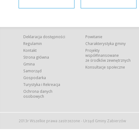
Deklaracja dostępności
Powitanie
Regulamin
Charakterystyka gminy
Kontakt
Projekty
współfinansowane
Strona główna
ze środków zewnętrznych
Gmina
Konsultacje społeczne
Samorząd
Gospodarka
Turystyka i Rekreacja
Ochrona danych
osobowych
2013r Wszelkie prawa zastrzeżone - Urząd Gminy Zabierzów