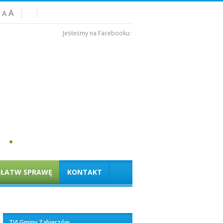
A
A
Jesteśmy na Facebooku:
AŁATW SPRAWĘ
KONTAKT
TVI Gminy Zabierzów