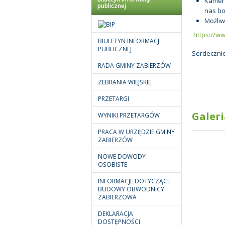
Kamera
publicznej
nas bo
Możliw
https://w
BIULETYN INFORMACJI
PUBLICZNEJ
Serdeczni
RADA GMINY ZABIERZÓW
ZEBRANIA WIEJSKIE
PRZETARGI
Galeri
WYNIKI PRZETARGÓW
PRACA W URZĘDZIE GMINY
ZABIERZÓW
NOWE DOWODY
OSOBISTE
INFORMACJE DOTYCZĄCE
BUDOWY OBWODNICY
ZABIERZOWA
DEKLARACJA
DOSTĘPNOŚCI