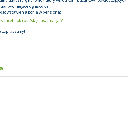
lna atmosferę na łonie natury wśród koni, bażantów i odwiedzających
cianów, miejsce ogniskowe
ość wstawienia konia w pensjonat
ww.facebook.com/stajniasarmacja6/
e zapraszamy!
a