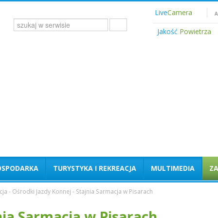
Live
Camera
A
Jakość
Powietrza
OSPODARKA
TURYSTYKA I REKREACJA
MULTIMEDIA
Z
cja
-
Ośrodki Jazdy Konnej
-
Stajnia Sarmacja w Pisarach
nia Sarmacja w Pisarach