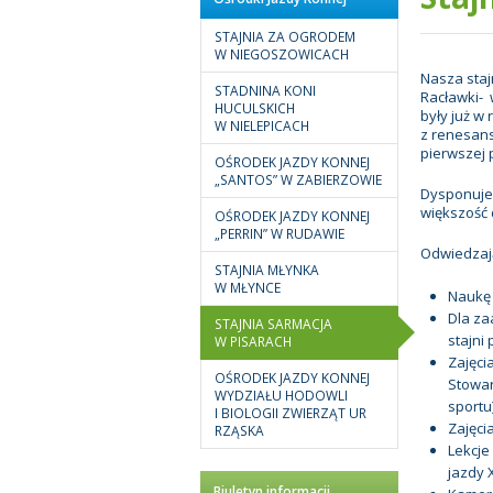
STAJNIA ZA OGRODEM
W NIEGOSZOWICACH
Nasza staj
STADNINA KONI
Racławki- 
HUCULSKICH
były już w
W NIELEPICACH
z renesan
pierwszej 
OŚRODEK JAZDY KONNEJ
„SANTOS” W ZABIERZOWIE
Dysponujem
większość 
OŚRODEK JAZDY KONNEJ
„PERRIN” W RUDAWIE
Odwiedzaj
STAJNIA MŁYNKA
W MŁYNCE
Naukę 
Dla za
STAJNIA SARMACJA
stajni
W PISARACH
Zajęci
OŚRODEK JAZDY KONNEJ
Stowar
WYDZIAŁU HODOWLI
sportu
I BIOLOGII ZWIERZĄT UR
Zajęci
RZĄSKA
Lekcje 
jazdy 
Biuletyn informacji