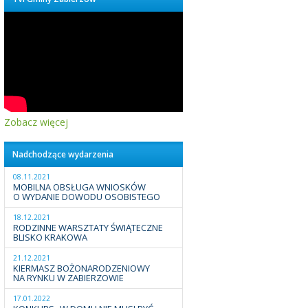
Zobacz więcej
Nadchodzące wydarzenia
08.11.2021
MOBILNA OBSŁUGA WNIOSKÓW
O WYDANIE DOWODU OSOBISTEGO
18.12.2021
RODZINNE WARSZTATY ŚWIĄTECZNE
BLISKO KRAKOWA
21.12.2021
KIERMASZ BOŻONARODZENIOWY
NA RYNKU W ZABIERZOWIE
17.01.2022