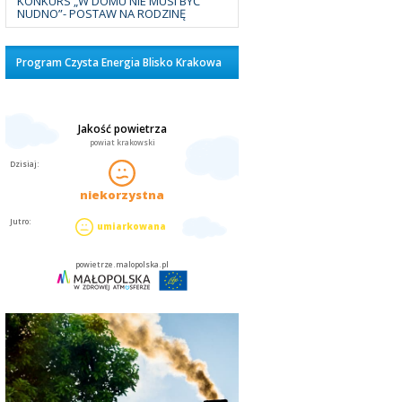
KONKURS „W DOMU NIE MUSI BYĆ
NUDNO”- POSTAW NA RODZINĘ
Program Czysta Energia Blisko Krakowa