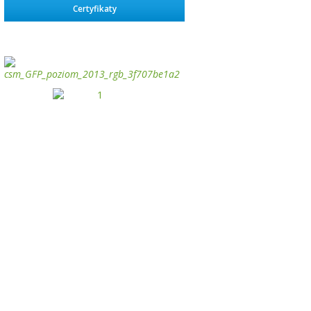
Certyfikaty
займ на карту