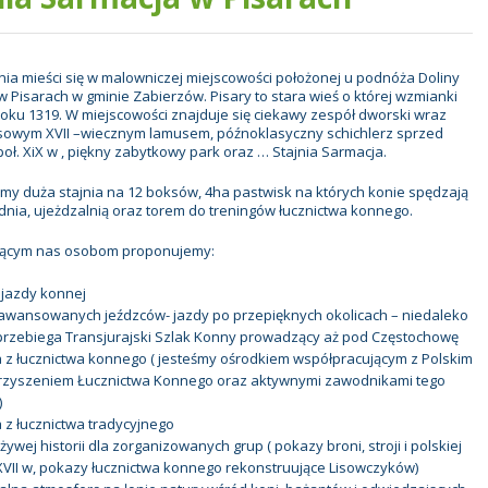
nia mieści się w malowniczej miejscowości położonej u podnóża Doliny
w Pisarach w gminie Zabierzów. Pisary to stara wieś o której wzmianki
 roku 1319. W miejscowości znajduje się ciekawy zespół dworski wraz
sowym XVII –wiecznym lamusem, późnoklasyczny schichlerz sprzed
poł. XiX w , piękny zabytkowy park oraz … Stajnia Sarmacja.
y duża stajnia na 12 boksów, 4ha pastwisk na których konie spędzają
dnia, ujeżdzalnią oraz torem do treningów łucznictwa konnego.
ącym nas osobom proponujemy:
jazdy konnej
awansowanych jeźdzców- jazdy po przepięknych okolicach – niedaleko
 przebiega Transjurajski Szlak Konny prowadzący aż pod Częstochowę
a z łucznictwa konnego ( jesteśmy ośrodkiem współpracującym z Polskim
zyszeniem Łucznictwa Konnego oraz aktywnymi zawodnikami tego
)
a z łucznictwa tradycyjnego
żywej historii dla zorganizowanych grup ( pokazy broni, stroji i polskiej
XVII w, pokazy łucznictwa konnego rekonstruujące Lisowczyków)