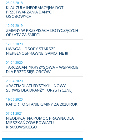
28.06.2018
KLAUZULA INFORMACYJNA DOT.
PRZETWARZANIA DANYCH
OSOBOWYCH
10.09.2019
ZMIANY W PRZEPISACH DOTYCZĄCYCH
OPŁATY ZA ŚMIECI
17.03.2020
UWAGA!!! OSOBY STARSZE,
NIEPEŁNOSPRAWNE, SAMOTNE !!!
01.04.2020
TARCZA ANTYKRYZYSOWA – WSPARCIE
DLA PRZEDSIĘBIORCÓW!
20.04.2020
#RAZEMDLATURYSTYKI! – NOWY
SERWIS DLA BRANŻY TURYSTYCZNEJ
16.06.2020
RAPORT O STANIE GMINY ZA 2020 ROK
07.01.2021
NIEODPŁATNA POMOC PRAWNA DLA
MIESZKAŃCÓW POWIATU
KRAKOWSKIEGO