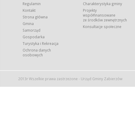
Regulamin
Charakterystyka gminy
Kontakt
Projekty
współfinansowane
Strona główna
ze środków zewnętrznych
Gmina
Konsultacje społeczne
Samorząd
Gospodarka
Turystyka i Rekreacja
Ochrona danych
osobowych
2013r Wszelkie prawa zastrzeżone - Urząd Gminy Zabierzów