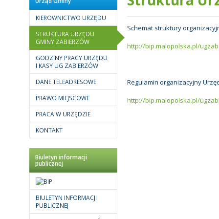
Urząd Gminy
KIEROWNICTWO URZĘDU
Schemat struktury organizacy
STRUKTURA URZĘDU
GMINY ZABIERZÓW
http://bip.malopolska.pl/ugzab
GODZINY PRACY URZĘDU
I KASY UG ZABIERZÓW
DANE TELEADRESOWE
Regulamin organizacyjny Urz
PRAWO MIEJSCOWE
http://bip.malopolska.pl/ugzab
PRACA W URZĘDZIE
KONTAKT
Biuletyn informacji
publicznej
BIULETYN INFORMACJI
PUBLICZNEJ