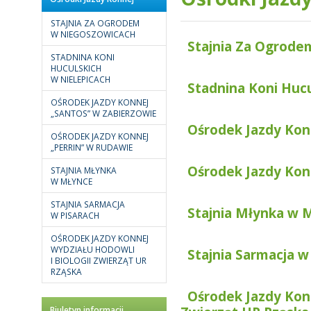
STAJNIA ZA OGRODEM
W NIEGOSZOWICACH
Stajnia Za Ogrode
STADNINA KONI
HUCULSKICH
W NIELEPICACH
Stadnina Koni Hucu
OŚRODEK JAZDY KONNEJ
„SANTOS” W ZABIERZOWIE
Ośrodek Jazdy Kon
OŚRODEK JAZDY KONNEJ
„PERRIN” W RUDAWIE
Ośrodek Jazdy Kon
STAJNIA MŁYNKA
W MŁYNCE
STAJNIA SARMACJA
Stajnia Młynka w 
W PISARACH
OŚRODEK JAZDY KONNEJ
WYDZIAŁU HODOWLI
Stajnia Sarmacja w
I BIOLOGII ZWIERZĄT UR
RZĄSKA
Ośrodek Jazdy Konn
Biuletyn informacji