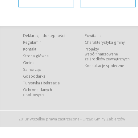
Deklaracja dostępności
Powitanie
Regulamin
Charakterystyka gminy
Kontakt
Projekty
współfinansowane
Strona główna
ze środków zewnętrznych
Gmina
Konsultacje społeczne
Samorząd
Gospodarka
Turystyka i Rekreacja
Ochrona danych
osobowych
2013r Wszelkie prawa zastrzeżone - Urząd Gminy Zabierzów