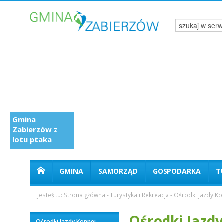
Gmina
Zabierzów z
lotu ptaka
GMINA
SAMORZĄD
GOSPODARKA
T
Jesteś tu:
Strona główna
-
Turystyka i Rekreacja
-
Ośrodki Jazdy Ko
Ośrodki Jazd
Ośrodki Jazdy Konnej