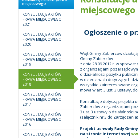
miejscowego
miejscowego 
KONSULTACJE AKTÓW
PRAWA MIEJSCOWEGO
2021
Ogłoszenie o p
KONSULTACJE AKTÓW
PRAWA MIEJSCOWEGO
2020
Wójt Gminy Zabierzów działają
KONSULTACJE AKTÓW
Gminy Zabierzów
PRAWA MIEJSCOWEGO
z dnia 28.09.2012 r. w sprawi
2019
z organizacjami pozarządowymi
o działalności pożytku publicz
KONSULTACJE AKTÓW
PRAWA MIEJSCOWEGO
w dziedzinach dotyczących dzia
2018
wszystkie zainteresowane org
mowa w art. 3 ust. 3 ustawy, do
KONSULTACJE AKTÓW
PRAWA MIEJSCOWEGO
Konsultacje dotyczą projektu
2017
Zabierzów z organizacjami po
3 ust. 3 ustawy o działalności 
KONSULTACJE AKTÓW
(załącznik nr 3 do Zarządzenia)
PRAWA MIEJSCOWEGO
2016
Projekt uchwały Rady Gminy
na stronie internetowej
ww
KONSULTACJE AKTÓW