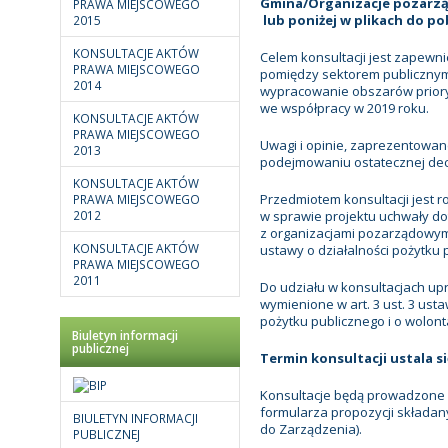
Gmina/Organizacje pozarz
PRAWA MIEJSCOWEGO
lub poniżej w plikach do po
2015
KONSULTACJE AKTÓW
Celem konsultacji jest zapewn
PRAWA MIEJSCOWEGO
pomiędzy sektorem publiczny
2014
wypracowanie obszarów prioryt
we współpracy w 2019 roku.
KONSULTACJE AKTÓW
PRAWA MIEJSCOWEGO
Uwagi i opinie, zaprezentowane
2013
podejmowaniu ostatecznej decyz
KONSULTACJE AKTÓW
Przedmiotem konsultacji jest 
PRAWA MIEJSCOWEGO
2012
w sprawie projektu uchwały d
z organizacjami pozarządowymi
KONSULTACJE AKTÓW
ustawy o działalności pożytku p
PRAWA MIEJSCOWEGO
2011
Do udziału w konsultacjach up
wymienione w art. 3 ust. 3 usta
pożytku publicznego i o wolont
Biuletyn informacji
publicznej
Termin konsultacji ustala si
Konsultacje będą prowadzone w
formularza propozycji składany
BIULETYN INFORMACJI
do Zarządzenia).
PUBLICZNEJ