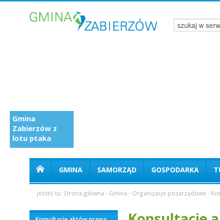
Gmina
Zabierzów z
lotu ptaka
GMINA
SAMORZĄD
GOSPODARKA
T
Jesteś tu:
Strona główna
-
Gmina
-
Organizacje pozarządowe
-
Ko
Konsultacje 
Konsultacje aktów prawa