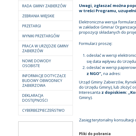
Uwagi, zgłaszać można pop
RADA GMINY ZABIERZÓW
w treści Programu, uzupełn
ZEBRANIA WIEJSKIE
Elektroniczna wersja formularz
PRZETARGI
w zakładce Gmina/ Organizacj
propozycji składanych do proje
WYNIKI PRZETARGÓW
Formularz proszę
:
PRACA W URZĘDZIE GMINY
ZABIERZÓW
odesłać w wersji elektroni
NOWE DOWODY
się data wpływu do Urzędu
OSOBISTE
odesłać w wersji papierow
z NGO”
,
na adres:
INFORMACJE DOTYCZĄCE
BUDOWY OBWODNICY
Urząd Gminy Zabierzów, Rynek 
ZABIERZOWA
do Urzędu Gminy), lub złożyć o
Interesanta
z dopiskiem: „Ko
DEKLARACJA
Gminy).
DOSTĘPNOŚCI
CYBERBEZPIECZEŃSTWO
Zasięg terytorialny konsultacj
Pliki do pobrania