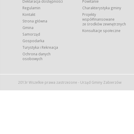
Deklaracja dostępności
Powitanie
Regulamin
Charakterystyka gminy
Kontakt
Projekty
współfinansowane
Strona główna
ze środków zewnętrznych
Gmina
Konsultacje społeczne
Samorząd
Gospodarka
Turystyka i Rekreacja
Ochrona danych
osobowych
2013r Wszelkie prawa zastrzeżone - Urząd Gminy Zabierzów