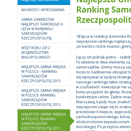
Ranking Sam
NAGRODY I WYRÓŻNIENIA
Rzeczpospolit
GMINA ZABIERZÓW-
NAJLEPSZY SAMORZĄD X-
LECIA W RANKINGU
SAMORZĄDÓW
18 lipca w redakcji dziennika 
RZECZPOSPOLITEJ
zwycięzców rankingu najlepszy
„to bardzo różne miasta i gmin
WÓJT ROKU 2012
WOJEWÓDZTWA
Łączy ich jednak jedno – stabi
MAŁOPOLSKIEGO
To właśnie te dwa elementy s
NAJLEPSZA GMINA WIEJSKA
samorządów. Gminy muszą się np
W POLSCE – RANKING
może to nadmiernie obciążać b
SAMORZĄDÓW
się wpisywać w spójną strategi
RZECZPOSPOLITEJ 2013
naszego rankingu takie strateg
w szufladach. Inwestycje nie 
NAJLEPSZA GMINA WIEJSKA
komu przyjdzie do głowy. Roz
W POLSCE- RANKING
konkretnym celom. Żadne miast
SAMORZĄDÓW
Warszawą, każdy musi znaleźć
RZECZPOSPOLITEJ 2012
zwycięzcom udaje się to znako
prestiżowe II miejsce, wyprzed
NAJLEPSZA GMINA WIEJSKA
zachodniopomorskiego, której w
W POLSCE- RANKING
okolicznościom (wywalczonym 
SAMORZĄDÓW
morskiego). Po przejściu elimin
RZECZPOSPOLITEJ 2011