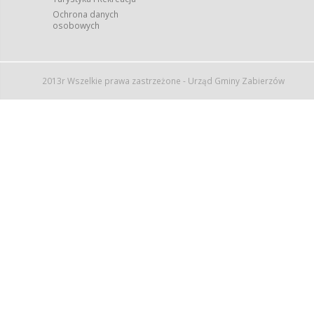
Ochrona danych
osobowych
2013r Wszelkie prawa zastrzeżone - Urząd Gminy Zabierzów