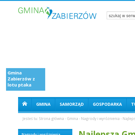
Gmina
Zabierzów z
lotu ptaka
GMINA
SAMORZĄD
GOSPODARKA
T
Jesteś tu:
Strona główna
-
Gmina
-
Nagrody i wyróżnienia
-
Najlep
Najlepsza Gm
Nagrody i wyróżnienia