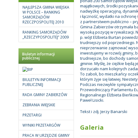
ponad 200 samorządów wiejski
majątkowych, środki pozyskane
NAJLEPSZA GMINA WIEJSKA
nadwyżkę operacyjną, dynamik
W POLSCE – RANKING
i łączność, wydatki na ochronę
SAMORZĄDÓW
z partnerstwem publiczno – pr
RZECZPOSPOLITEJ 2010
Gmina Zabierzów otrzymała bar
wysoką pozycję w rywalizacji. 
RANKING SAMORZĄDÓW
„RZECZYPOSPOLITEJ” 2009
p. wójt Elżbieta Burtan powiedz
trudniejszy od poprzedniego. Ni
nieprzerwanie zajmować wysoki
inwestujemy w rozwój gminy, bo
Biuletyn informacji
publicznej
trudniejsze, bo dochody samo
gminie. Myślę, że ciężkie będą 
dorzucało nam kolejnych zadań
To zaboli, bo mieszkańcy ocze
którym żyje się łatwiej. Niest
BIULETYN INFORMACJI
Podczas niezwykle sympatyczne
PUBLICZNEJ
Przewodniczący Parlamentu Eur
RADA GMINY ZABIERZÓW
Regionalnego Elżbieta Bieńkow
Paweł Lisicki.
ZEBRANIA WIEJSKIE
Tekst i zdj. Jerzy Banarski
PRZETARGI
WYNIKI PRZETARGÓW
Galeria
PRACA W URZĘDZIE GMINY