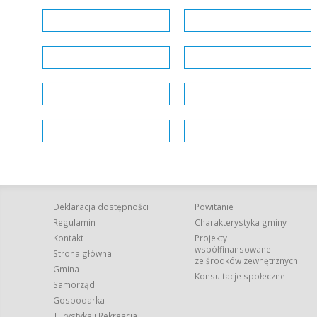
Deklaracja dostępności
Powitanie
Regulamin
Charakterystyka gminy
Kontakt
Projekty
współfinansowane
Strona główna
ze środków zewnętrznych
Gmina
Konsultacje społeczne
Samorząd
Gospodarka
Turystyka i Rekreacja