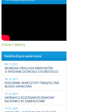
Zobacz więcej
Nadchodzące wydarzenia
08.11.2021
MOBILNA OBSŁUGA WNIOSKÓW
O WYDANIE DOWODU OSOBISTEGO
18.12.2021
RODZINNE WARSZTATY ŚWIĄTECZNE
BLISKO KRAKOWA
21.12.2021
KIERMASZ BOŻONARODZENIOWY
NA RYNKU W ZABIERZOWIE
17.01.2022