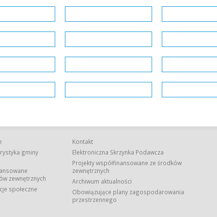
e
Kontakt
rystyka gminy
Elektroniczna Skrzynka Podawcza
Projekty współfinansowane ze środków
nansowane
zewnętrznych
ów zewnętrznych
Archiwum aktualności
cje społeczne
Obowiązujące plany zagospodarowania
przestrzennego