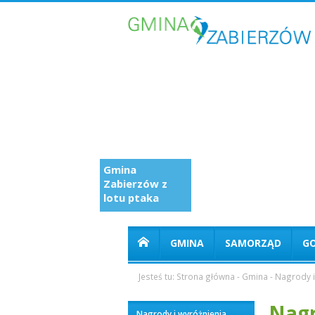
Gmina
Zabierzów z
lotu ptaka
GMINA
SAMORZĄD
G
Jesteś tu:
Strona główna
-
Gmina
-
Nagrody i
Nagr
Nagrody i wyróżnienia