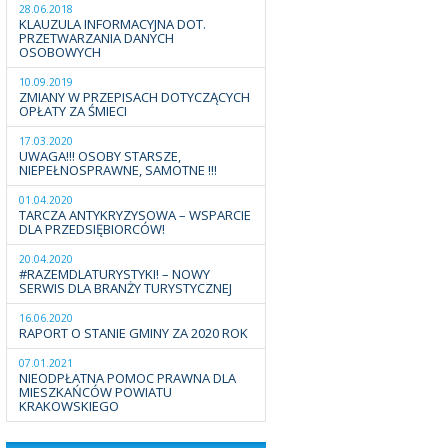
28.06.2018
KLAUZULA INFORMACYJNA DOT.
PRZETWARZANIA DANYCH
OSOBOWYCH
10.09.2019
ZMIANY W PRZEPISACH DOTYCZĄCYCH
OPŁATY ZA ŚMIECI
17.03.2020
UWAGA!!! OSOBY STARSZE,
NIEPEŁNOSPRAWNE, SAMOTNE !!!
01.04.2020
TARCZA ANTYKRYZYSOWA – WSPARCIE
DLA PRZEDSIĘBIORCÓW!
20.04.2020
#RAZEMDLATURYSTYKI! – NOWY
SERWIS DLA BRANŻY TURYSTYCZNEJ
16.06.2020
RAPORT O STANIE GMINY ZA 2020 ROK
07.01.2021
NIEODPŁATNA POMOC PRAWNA DLA
MIESZKAŃCÓW POWIATU
KRAKOWSKIEGO