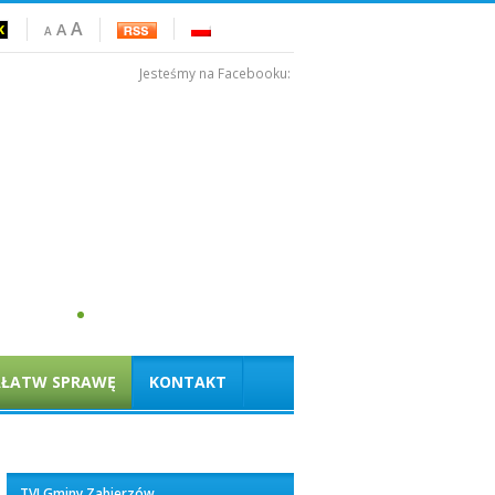
A
A
A
Jesteśmy na Facebooku:
AŁATW SPRAWĘ
KONTAKT
TVI Gminy Zabierzów