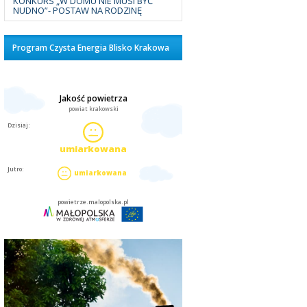
KONKURS „W DOMU NIE MUSI BYĆ
NUDNO”- POSTAW NA RODZINĘ
Program Czysta Energia Blisko Krakowa