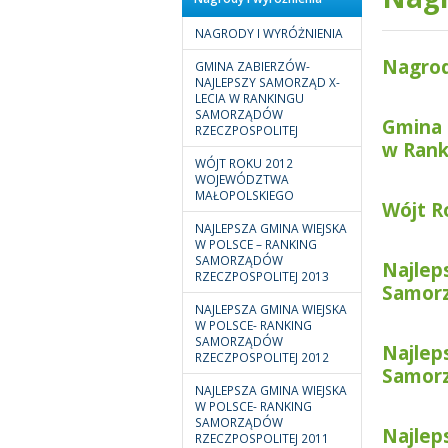
NAGRODY I WYRÓŻNIENIA
Nagrod
GMINA ZABIERZÓW-
NAJLEPSZY SAMORZĄD X-
LECIA W RANKINGU
SAMORZĄDÓW
Gmina 
RZECZPOSPOLITEJ
w Rank
WÓJT ROKU 2012
WOJEWÓDZTWA
MAŁOPOLSKIEGO
Wójt R
NAJLEPSZA GMINA WIEJSKA
W POLSCE – RANKING
SAMORZĄDÓW
Najlep
RZECZPOSPOLITEJ 2013
Samorz
NAJLEPSZA GMINA WIEJSKA
W POLSCE- RANKING
SAMORZĄDÓW
Najlep
RZECZPOSPOLITEJ 2012
Samorz
NAJLEPSZA GMINA WIEJSKA
W POLSCE- RANKING
SAMORZĄDÓW
Najlep
RZECZPOSPOLITEJ 2011