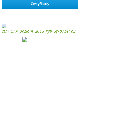
Certyfikaty
займ на карту