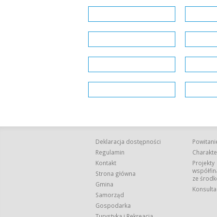
Deklaracja dostępności
Powitani
Regulamin
Charakte
Kontakt
Projekty
współfi
Strona główna
ze środk
Gmina
Konsulta
Samorząd
Gospodarka
Turystyka i Rekreacja