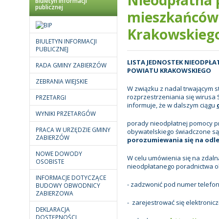
Biuletyn informacji
publicznej
mieszkańców
Krakowskieg
BIULETYN INFORMACJI
PUBLICZNEJ
LISTA JEDNOSTEK NIEODPŁ
RADA GMINY ZABIERZÓW
POWIATU KRAKOWSKIEGO
ZEBRANIA WIEJSKIE
W związku z nadal trwającym 
rozprzestrzeniania się wirusa
PRZETARGI
informuje, że w dalszym ciągu
WYNIKI PRZETARGÓW
porady nieodpłatnej pomocy p
PRACA W URZĘDZIE GMINY
obywatelskiego świadczone s
ZABIERZÓW
porozumiewania się na odle
NOWE DOWODY
W celu umówienia się na zdaln
OSOBISTE
nieodpłatanego poradnictwa o
INFORMACJE DOTYCZĄCE
- zadzwonić pod numer telefo
BUDOWY OBWODNICY
ZABIERZOWA
- zarejestrować się elektronicz
DEKLARACJA
DOSTĘPNOŚCI