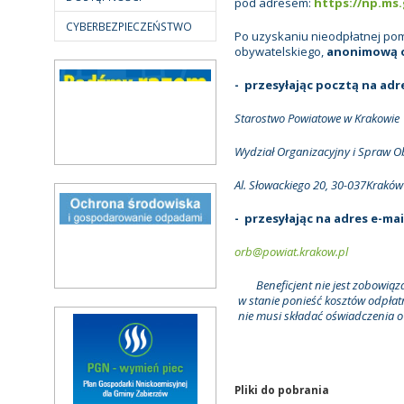
pod adresem:
https://np.ms.
CYBERBEZPIECZEŃSTWO
Po uzyskaniu nieodpłatnej po
obywatelskiego,
anonimową o
- przesyłając pocztą na 
Starostwo Powiatowe w Krakowie
Wydział Organizacyjny i Spraw O
Al. Słowackiego 20, 30-037Kraków
- przesyłając na adres e-mai
orb@powiat.krakow.pl
Beneficjent nie jest zobowiąz
w stanie ponieść kosztów odpłat
nie musi składać oświadczenia o
Pliki do pobrania